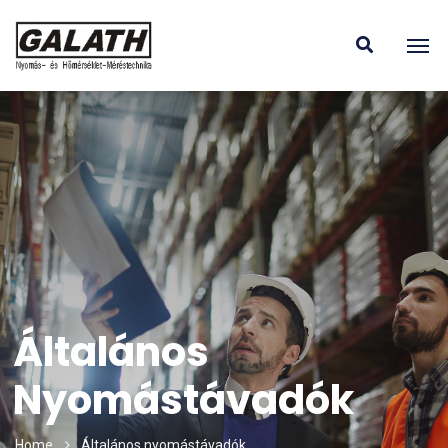
Általános
Nyomástávadók
Home
Általános nyomástávadók