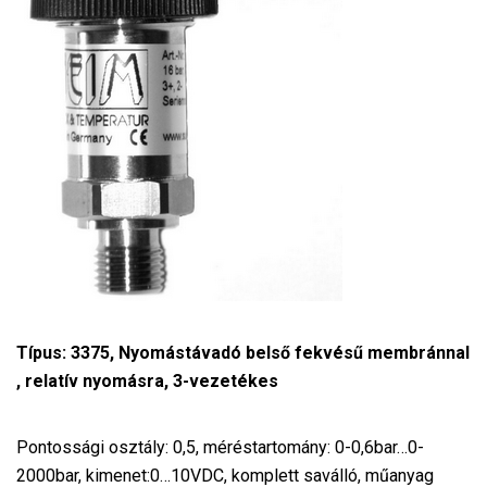
Típus: 3375, Nyomástávadó belső fekvésű membránnal
, relatív nyomásra, 3-vezetékes
Pontossági osztály: 0,5, méréstartomány: 0-0,6bar…0-
2000bar, kimenet:0…10VDC, komplett saválló, műanyag