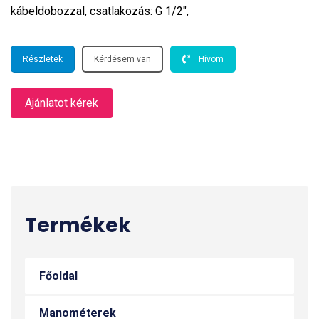
kábeldobozzal, csatlakozás: G 1/2″,
Részletek
Kérdésem van
Hívom
Ajánlatot kérek
Termékek
Főoldal
Manométerek