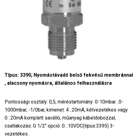
Típus: 3390, Nyomástávadó belső fekvésű membránnal
, alacsony nyomásra, általános felhasználásra
Pontossági osztály: 0,5, méréstartomány: 0-10mbar…0-
1000mbar, -1/0bar, kimenet: 4…20mA, kétvezetékes vagy
0…20mA komplett saválló, műanyag kábeldobozzal,
csatlakozás: G 1/2″ opció: 0…10VDC(típus:3395) 3-
vezetékes.