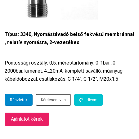
Típus: 3340, Nyomástávadó belső fekvésű membránnal
, relatív nyomásra, 2-vezetékes
Pontossági osztály: 0,5, méréstartomány: 0-1bar…0-
2000bar, kimenet: 4…20mA, komplett saválló, műanyag
kábeldobozzal, csatlakozás: G 1/4″, G 1/2″, M20x1,5
Részletek
Kérdésem van
Hívom
Ajánlatot kérek