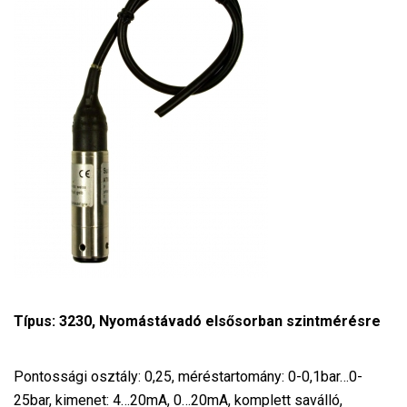
Típus: 3230, Nyomástávadó elsősorban szintmérésre
Pontossági osztály: 0,25, méréstartomány: 0-0,1bar…0-
25bar, kimenet: 4…20mA, 0…20mA, komplett saválló,