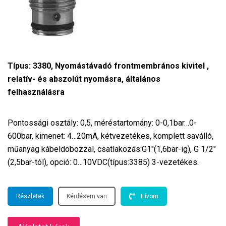
Típus: 3380, Nyomástávadó frontmembrános kivitel ,
relatív- és abszolút nyomásra, általános
felhasználásra
Pontossági osztály: 0,5, méréstartomány: 0-0,1bar…0-
600bar, kimenet: 4…20mA, kétvezetékes, komplett saválló,
műanyag kábeldobozzal, csatlakozás:G1″(1,6bar-ig), G 1/2″
(2,5bar-tól), opció: 0…10VDC(típus:3385) 3-vezetékes.
Részletek
Kérdésem van
Hívom