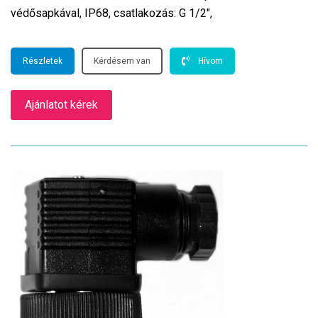
védősapkával, IP68, csatlakozás: G 1/2″,
Részletek
Kérdésem van
Hívom
Ajánlatot kérek