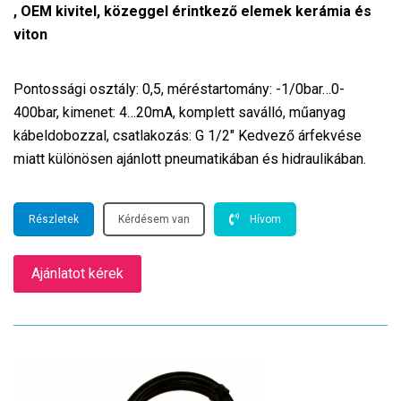
, OEM kivitel, közeggel érintkező elemek kerámia és
viton
Pontossági osztály: 0,5, méréstartomány: -1/0bar…0-
400bar, kimenet: 4…20mA, komplett saválló, műanyag
kábeldobozzal, csatlakozás: G 1/2″ Kedvező árfekvése
miatt különösen ajánlott pneumatikában és hidraulikában.
Részletek
Kérdésem van
Hívom
Ajánlatot kérek