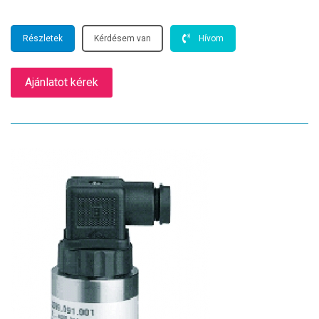
Részletek
Kérdésem van
Hívom
Ajánlatot kérek