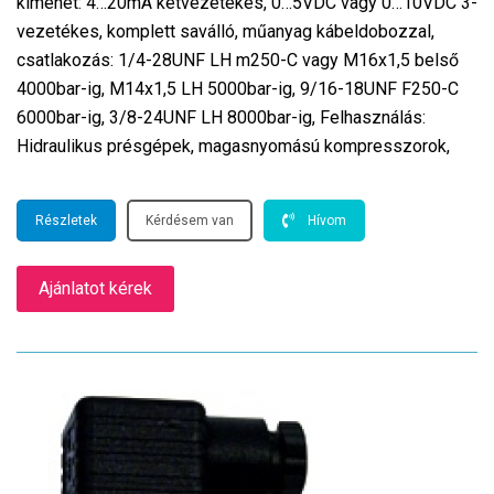
kimenet: 4…20mA kétvezetékes, 0…5VDC vagy 0…10VDC 3-
vezetékes, komplett saválló, műanyag kábeldobozzal,
csatlakozás: 1/4-28UNF LH m250-C vagy M16x1,5 belső
4000bar-ig, M14x1,5 LH 5000bar-ig, 9/16-18UNF F250-C
6000bar-ig, 3/8-24UNF LH 8000bar-ig, Felhasználás:
Hidraulikus présgépek, magasnyomású kompresszorok,
Részletek
Kérdésem van
Hívom
Ajánlatot kérek