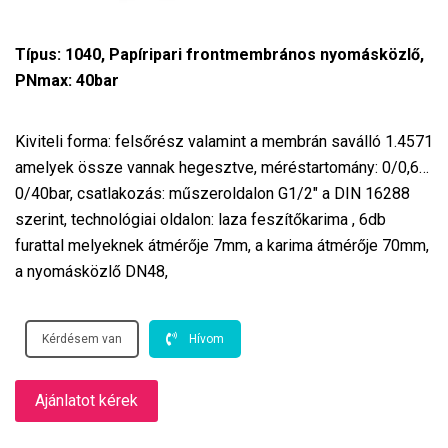
Típus: 1040, Papíripari frontmembrános nyomásközlő,
PNmax: 40bar
Kiviteli forma: felsőrész valamint a membrán saválló 1.4571
amelyek össze vannak hegesztve, méréstartomány: 0/0,6…
0/40bar, csatlakozás: műszeroldalon G1/2″ a DIN 16288
szerint, technológiai oldalon: laza feszítőkarima , 6db
furattal melyeknek átmérője 7mm, a karima átmérője 70mm,
a nyomásközlő DN48,
Kérdésem van
Hívom
Ajánlatot kérek