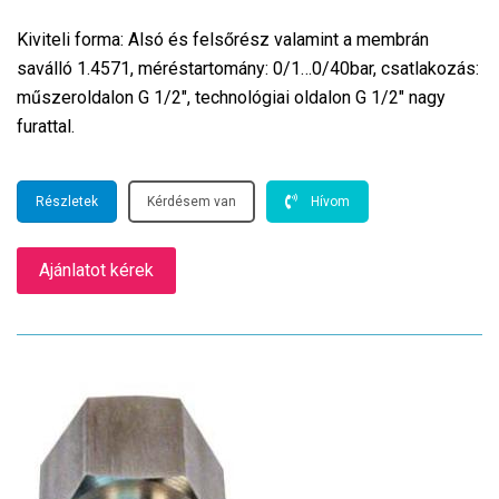
Kiviteli forma: Alsó és felsőrész valamint a membrán
saválló 1.4571, méréstartomány: 0/1…0/40bar, csatlakozás:
műszeroldalon G 1/2″, technológiai oldalon G 1/2″ nagy
furattal.
Részletek
Kérdésem van
Hívom
Ajánlatot kérek