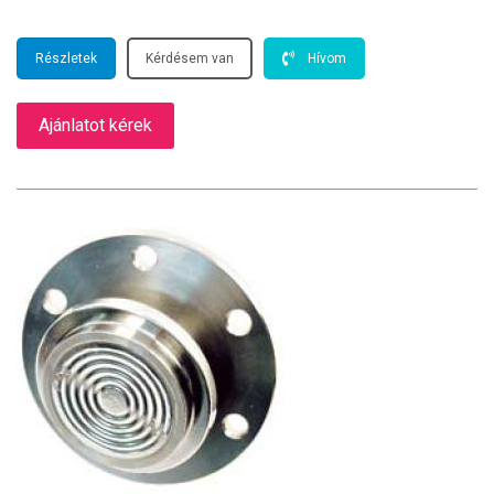
Részletek
Kérdésem van
Hívom
Ajánlatot kérek