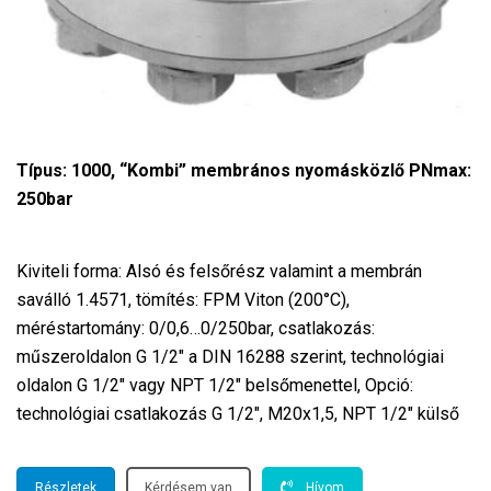
Típus: 1000, “Kombi” membrános nyomásközlő PNmax:
250bar
Kiviteli forma: Alsó és felsőrész valamint a membrán
saválló 1.4571, tömítés: FPM Viton (200°C),
méréstartomány: 0/0,6…0/250bar, csatlakozás:
műszeroldalon G 1/2″ a DIN 16288 szerint, technológiai
oldalon G 1/2″ vagy NPT 1/2″ belsőmenettel, Opció:
technológiai csatlakozás G 1/2″, M20x1,5, NPT 1/2″ külső
Részletek
Kérdésem van
Hívom