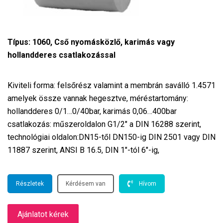
Típus: 1060, Cső nyomásközlő, karimás vagy
hollandderes csatlakozással
Kiviteli forma: felsőrész valamint a membrán saválló 1.4571
amelyek össze vannak hegesztve, méréstartomány:
hollandderes 0/1…0/40bar, karimás 0,06…400bar
csatlakozás: műszeroldalon G1/2″ a DIN 16288 szerint,
technológiai oldalon:DN15-től DN150-ig DIN 2501 vagy DIN
11887 szerint, ANSI B 16.5, DIN 1″-tól 6″-ig,
Részletek
Kérdésem van
Hívom
Ajánlatot kérek