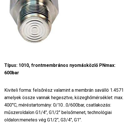
Típus: 1010, frontmembrános nyomásközlő PNmax:
600bar
Kiviteli forma: felsőrész valamint a membrán saválló 1.4571
amelyek össze vannak hegesztve, közeghőmérséklet: max.
400°C, méréstartomány: 0/10…0/600bar, csatlakozás:
műszeroldalon G1/4″, G1/2″ belsőmenet, technológiai
oldalon:menetes vég G1/2″, G3/4″, G1″.