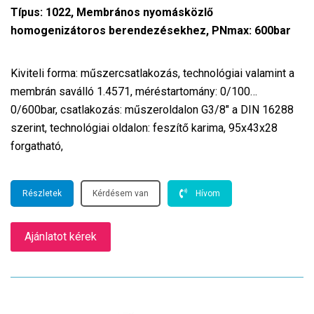
Típus: 1022, Membrános nyomásközlő
homogenizátoros berendezésekhez, PNmax: 600bar
Kiviteli forma: műszercsatlakozás, technológiai valamint a
membrán saválló 1.4571, méréstartomány: 0/100…
0/600bar, csatlakozás: műszeroldalon G3/8″ a DIN 16288
szerint, technológiai oldalon: feszítő karima, 95x43x28
forgatható,
Részletek
Kérdésem van
Hívom
Ajánlatot kérek