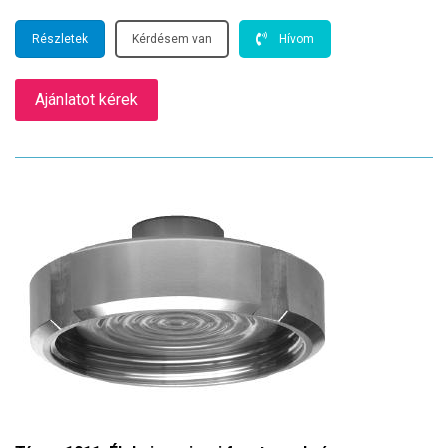
Részletek
Kérdésem van
Hívom
Ajánlatot kérek