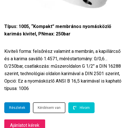
Típus: 1005, “Kompakt” membrános nyomásközlő
karimás kivitel, PNmax: 250bar
Kiviteli forma: felsőrész valamint a membrán, a kapillárcső
és a karima saválló 1.4571, méréstartomány: 0/0,6…
0/250bar, csatlakozás: műszeroldalon G 1/2″ a DIN 16288
szerint, technológiai oldalon karimával a DIN 2501 szerint,
Opció: Ez a nyomásközlő ANSI B 16,5 karimával is kapható
típusa: 1006
Részletek
Kérdésem van
Hívom
Ajánlatot kérek