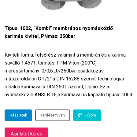
Típus: 1002, “Kombi” membrános nyomásközlő
karimás kivitel, PNmax: 250bar
Kiviteli forma: felsőrész valamint a membrán és a karima
saválló 1.4571, tömítés: FPM Viton (200°C),
méréstartomány: 0/0,6…0/250bar, csatlakozás:
műszeroldalon G 1/2″ a DIN 16288 szerint, technológiai
oldalon karimával a DIN 2501 szerint, Opció: Ez a
nyomásközlő ANSI B 16,5 karimával is kapható típusa: 1003
Részletek
Kérdésem van
Hívom
Ajánlatot kérek