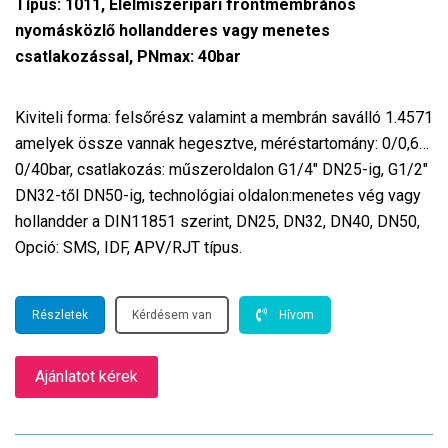
Típus: 1011, Élelmiszeripari frontmembrános
nyomásközlő hollandderes vagy menetes
csatlakozással, PNmax: 40bar
Kiviteli forma: felsőrész valamint a membrán saválló 1.4571
amelyek össze vannak hegesztve, méréstartomány: 0/0,6…
0/40bar, csatlakozás: műszeroldalon G1/4″ DN25-ig, G1/2″
DN32-től DN50-ig, technológiai oldalon:menetes vég vagy
hollandder a DIN11851 szerint, DN25, DN32, DN40, DN50,
Opció: SMS, IDF, APV/RJT típus.
Részletek
Kérdésem van
Hívom
Ajánlatot kérek