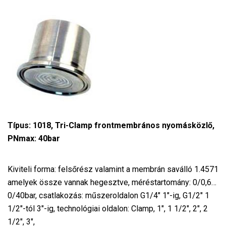
Típus: 1018, Tri-Clamp frontmembrános nyomásközlő,
PNmax: 40bar
Kiviteli forma: felsőrész valamint a membrán saválló 1.4571
amelyek össze vannak hegesztve, méréstartomány: 0/0,6…
0/40bar, csatlakozás: műszeroldalon G1/4″ 1″-ig, G1/2″ 1
1/2″-tól 3″-ig, technológiai oldalon: Clamp, 1″, 1 1/2″, 2″, 2
1/2″, 3″,