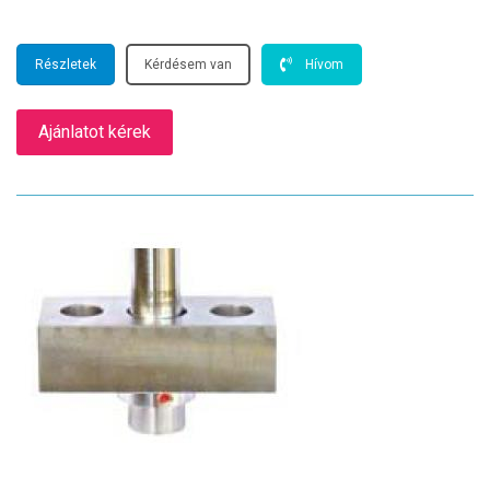
Részletek
Kérdésem van
Hívom
Ajánlatot kérek