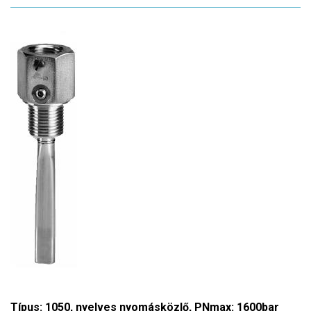
Típus: 1050, nyelves nyomásközlő, PNmax: 1600bar