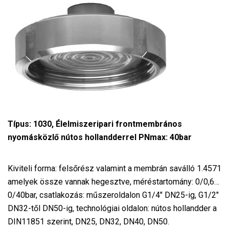
Típus: 1030, Élelmiszeripari frontmembrános
nyomásközlő nútos hollandderrel PNmax: 40bar
Kiviteli forma: felsőrész valamint a membrán saválló 1.4571
amelyek össze vannak hegesztve, méréstartomány: 0/0,6…
0/40bar, csatlakozás: műszeroldalon G1/4″ DN25-ig, G1/2″
DN32-től DN50-ig, technológiai oldalon: nútos hollandder a
DIN11851 szerint, DN25, DN32, DN40, DN50.